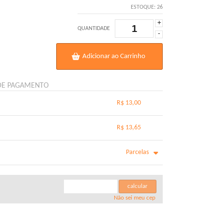
ESTOQUE:
26
+
QUANTIDADE
-
Adicionar ao Carrinho
DE PAGAMENTO
R$ 13,00
.
.
.
.
R$ 13,65
.
.
.
.
.
Parcelas
.
m juros de R$ 3,61
.
.
m juros de R$ 2,93
.
calcular
m juros de R$ 2,47
.
Não sei meu cep
.