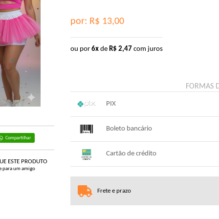
por: R$
13,00
ou por
6x
de
R$
2,47
com juros
FORMAS 
PIX
1x sem juros de R$ 13,00
.
.
.
.
Boleto bancário
.
.
Compartilhar
x sem juros de R$ 0,00
.
.
.
.
Cartão de crédito
.
.
QUE ESTE PRODUTO
e para um amigo
1x sem juros de R$ 13,65
4x co
2x com juros de R$ 7,01
5x co
Frete e prazo
3x com juros de R$ 4,74
6x co
.