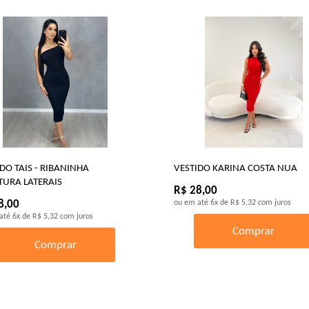
DO TAIS - RIBANINHA
VESTIDO KARINA COSTA NUA
TURA LATERAIS
R$ 28,00
8,00
ou em até
6x
de
R$ 5,32
com juros
até
6x
de
R$ 5,32
com juros
Comprar
Comprar