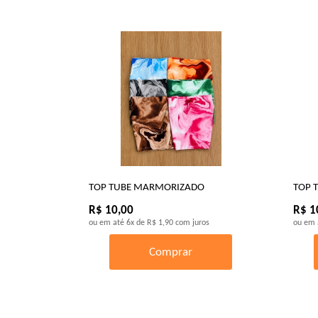
TOP TUBE MARMORIZADO
TOP T
R$ 10,00
R$ 1
ou em até
6x
de
R$ 1,90
com juros
ou em 
Comprar