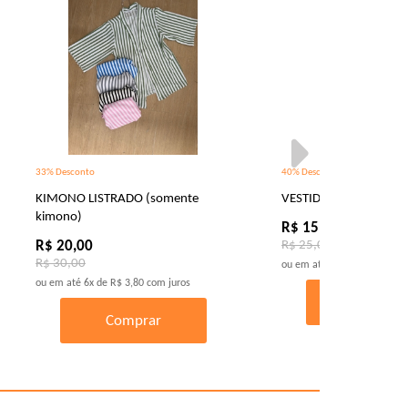
33% Desconto
40% Desconto
KIMONO LISTRADO (somente
VESTIDO CANELADO G
kimono)
R$ 15,00
R$ 20,00
R$ 25,00
R$ 30,00
ou em até
6x
de
R$ 2,85
com
ou em até
6x
de
R$ 3,80
com juros
Comprar
Comprar