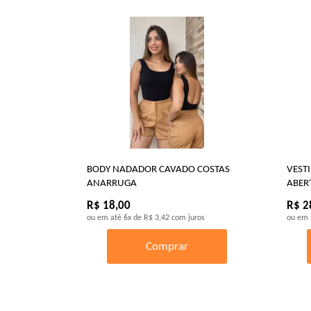
BODY NADADOR CAVADO COSTAS
VESTI
ANARRUGA
ABER
R$ 18,00
R$ 2
ou em até
6x
de
R$ 3,42
com juros
ou em 
Comprar