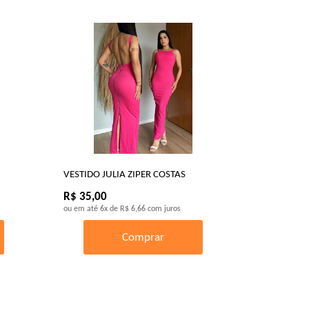
VESTIDO JULIA ZIPER COSTAS
R$ 35,00
ou em até
6x
de
R$ 6,66
com juros
Comprar