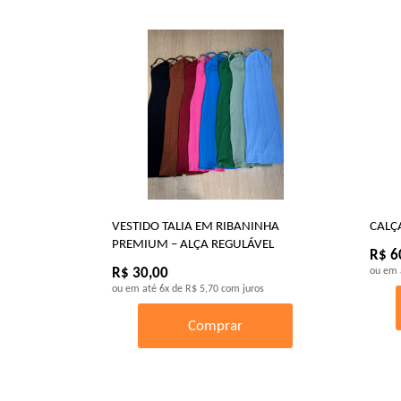
VESTIDO TALIA EM RIBANINHA
CALÇA
PREMIUM – ALÇA REGULÁVEL
R$ 6
R$ 30,00
ou em 
ou em até
6x
de
R$ 5,70
com juros
Comprar