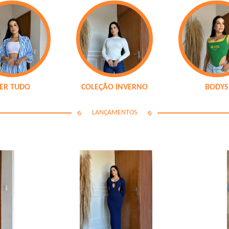
ER TUDO
COLEÇÃO INVERNO
BODYS
LANÇAMENTOS