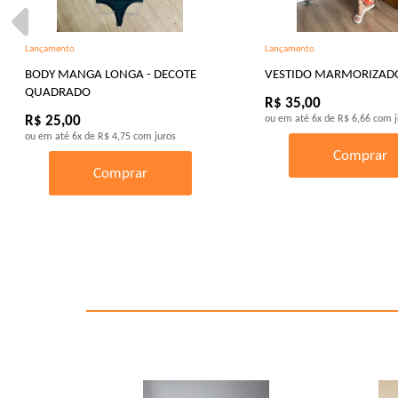
Lançamento
Lançamento
BODY MANGA LONGA - DECOTE
VESTIDO MARMORIZADO
QUADRADO
R$ 35,00
R$ 25,00
ou em até
6x
de
R$ 6,66
com j
ou em até
6x
de
R$ 4,75
com juros
Comprar
Comprar