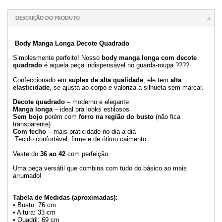
DESCRIÇÃO DO PRODUTO
Body Manga Longa Decote Quadrado
Simplesmente perfeito! Nosso
body manga longa com decote
quadrado
é aquela peça indispensável no guarda-roupa ????
Confeccionado em
suplex de alta qualidade
, ele tem
alta
elasticidade
, se ajusta ao corpo e valoriza a silhueta sem marcar.
Decote quadrado
– moderno e elegante
Manga longa
– ideal pra looks estilosos
Sem bojo
porém com
forro na região do busto
(não fica
transparente)
Com fecho
– mais praticidade no dia a dia
Tecido confortável, firme e de ótimo caimento
Veste do
36 ao 42
com perfeição
Uma peça versátil que combina com tudo do básico ao mais
arrumado!
Tabela de Medidas (aproximadas):
• Busto: 76 cm
• Altura: 33 cm
• Quadril: 69 cm