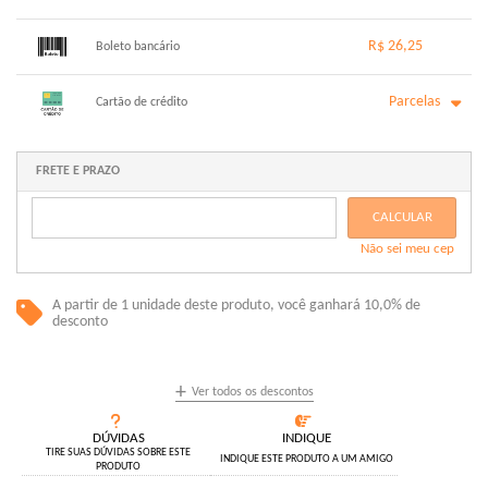
1x sem juros de R$ 25,00
.
.
.
.
R$ 26,25
.
Boleto bancário
.
.
.
.
.
.
x sem juros de R$ 0,00
.
.
.
.
Parcelas
.
Cartão de crédito
.
.
.
.
.
.
1x sem juros de R$ 26,25
6x com juros de R$ 4,75
2x com juros de R$ 13,47
.
FRETE E PRAZO
.
3x com juros de R$ 9,12
.
4x com juros de R$ 6,95
.
CALCULAR
5x com juros de R$ 5,63
.
Não sei meu cep
.
A partir de 1 unidade deste produto, você ganhará 10,0% de
desconto
+
Ver todos os descontos
DÚVIDAS
INDIQUE
TIRE SUAS DÚVIDAS SOBRE ESTE
INDIQUE ESTE PRODUTO A UM AMIGO
PRODUTO