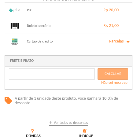
R$ 20,00
PIX
1x sem juros de R$ 20,00
.
.
.
.
R$ 21,00
.
Boleto bancário
.
.
.
.
.
.
x sem juros de R$ 0,00
.
.
.
.
Parcelas
.
Cartão de crédito
.
.
.
.
.
.
1x sem juros de R$ 21,00
6x com juros de R$ 3,80
2x com juros de R$ 10,78
.
FRETE E PRAZO
.
3x com juros de R$ 7,30
.
4x com juros de R$ 5,56
.
CALCULAR
5x com juros de R$ 4,51
.
Não sei meu cep
.
A partir de 1 unidade deste produto, você ganhará 10,0% de
desconto
+
Ver todos os descontos
DÚVIDAS
INDIQUE