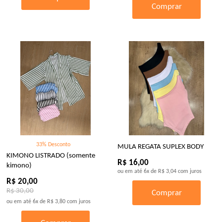
Comprar
33% Desconto
MULA REGATA SUPLEX BODY
KIMONO LISTRADO (somente
R$ 16,00
kimono)
ou em até
6x
de
R$ 3,04
com juros
R$ 20,00
R$ 30,00
Comprar
ou em até
6x
de
R$ 3,80
com juros