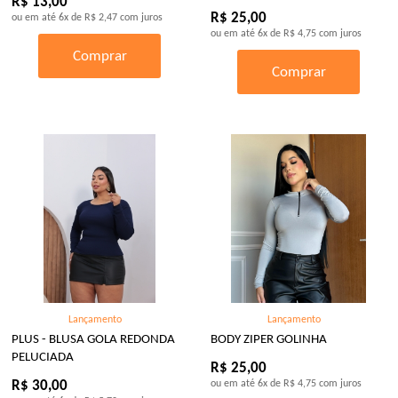
R$ 13,00
R$ 25,00
ou em até
6x
de
R$ 2,47
com juros
ou em até
6x
de
R$ 4,75
com juros
Comprar
Comprar
Lançamento
Lançamento
PLUS - BLUSA GOLA REDONDA
BODY ZIPER GOLINHA
PELUCIADA
R$ 25,00
R$ 30,00
ou em até
6x
de
R$ 4,75
com juros