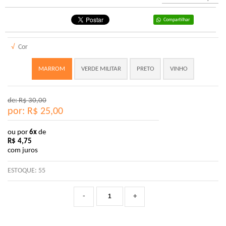
Compartilhar
√
Cor
MARROM
VERDE MILITAR
PRETO
VINHO
de: R$
30,00
por: R$
25,00
ou por
6x
de
R$
4,75
com juros
ESTOQUE:
55
-
+