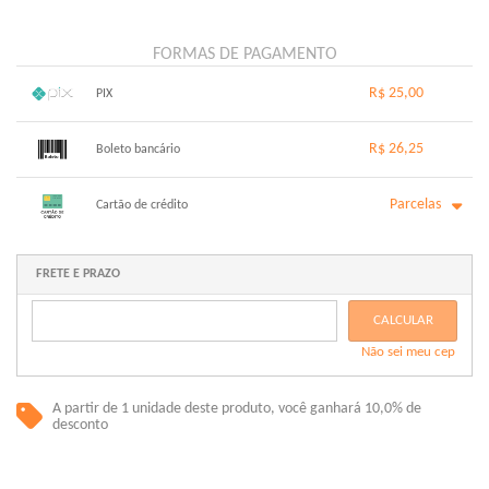
FORMAS DE PAGAMENTO
R$ 25,00
PIX
1x sem juros de R$ 25,00
.
.
.
.
R$ 26,25
.
Boleto bancário
.
.
.
.
.
.
x sem juros de R$ 0,00
.
.
.
.
Parcelas
.
Cartão de crédito
.
.
.
.
.
.
1x sem juros de R$ 26,25
6x com juros de R$ 4,75
2x com juros de R$ 13,47
.
FRETE E PRAZO
.
3x com juros de R$ 9,12
.
4x com juros de R$ 6,95
.
CALCULAR
5x com juros de R$ 5,63
.
Não sei meu cep
.
A partir de 1 unidade deste produto, você ganhará 10,0% de
desconto