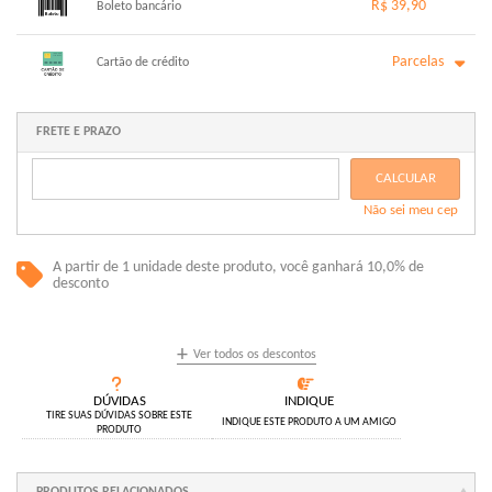
.
R$ 39,90
.
Boleto bancário
.
.
.
.
.
.
x sem juros de R$ 0,00
.
.
.
.
Parcelas
.
Cartão de crédito
.
.
.
.
.
.
1x sem juros de R$ 39,90
6x com juros de R$ 7,23
2x com juros de R$ 20,48
.
FRETE E PRAZO
.
3x com juros de R$ 13,86
.
4x com juros de R$ 10,56
.
CALCULAR
5x com juros de R$ 8,56
.
Não sei meu cep
.
A partir de 1 unidade deste produto, você ganhará 10,0% de
desconto
+
Ver todos os descontos
DÚVIDAS
INDIQUE
TIRE SUAS DÚVIDAS SOBRE ESTE
INDIQUE ESTE PRODUTO A UM AMIGO
PRODUTO