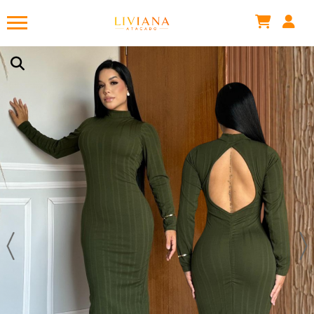
Elaine .
acabou de comprar!
VESTIDO BABI COSTAS NUA COM BOJO
Há algumas horas