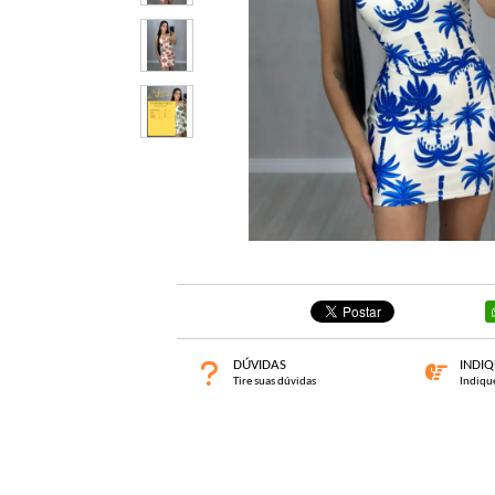
DÚVIDAS
INDI
Tire suas dúvidas
Indiqu