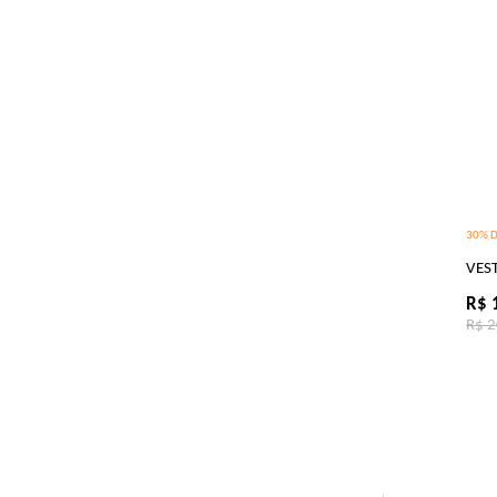
30% D
VES
R$ 
R$ 2