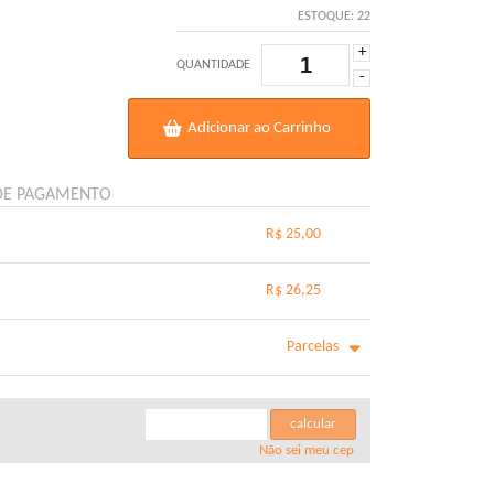
ESTOQUE:
22
+
QUANTIDADE
-
Adicionar ao Carrinho
DE PAGAMENTO
R$ 25,00
.
.
.
.
R$ 26,25
.
.
.
.
.
Parcelas
.
m juros de R$ 6,95
.
.
m juros de R$ 5,63
.
calcular
m juros de R$ 4,75
.
Não sei meu cep
.