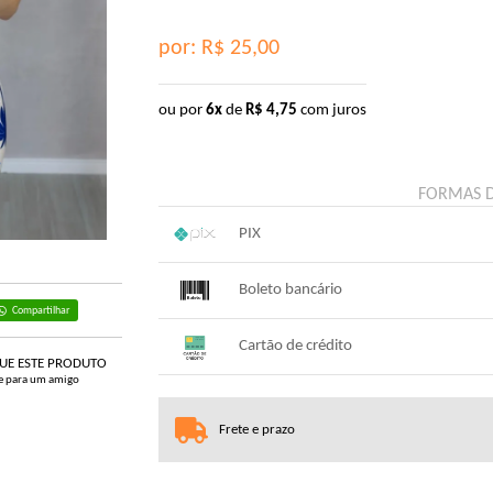
por: R$
25,00
ou por
6x
de
R$
4,75
com juros
FORMAS 
PIX
1x sem juros de R$ 25,00
.
.
.
.
Boleto bancário
.
.
Compartilhar
x sem juros de R$ 0,00
.
.
.
.
Cartão de crédito
.
.
QUE ESTE PRODUTO
e para um amigo
1x sem juros de R$ 26,25
4x co
2x com juros de R$ 13,47
5x co
Frete e prazo
3x com juros de R$ 9,12
6x co
.