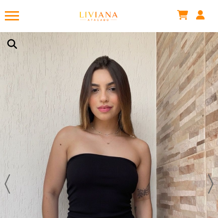
Mateus .
acabou de comprar!
BLUSA ZAFIRA ASSIMÉTRICA
Há 1 hora