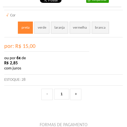
Compartilhar
√
Cor
preta
verde
laranja
vermelha
branca
por: R$
15,00
ou por
6x
de
R$
2,85
com juros
ESTOQUE:
28
-
+
FORMAS DE PAGAMENTO