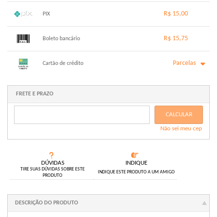
R$ 15,00
PIX
1x sem juros de R$ 15,00
.
.
.
.
R$ 15,75
.
Boleto bancário
.
.
.
.
.
.
x sem juros de R$ 0,00
.
.
.
.
Parcelas
.
Cartão de crédito
.
.
.
.
.
.
1x sem juros de R$ 15,75
6x com juros de R$ 2,85
2x com juros de R$ 8,08
.
FRETE E PRAZO
.
3x com juros de R$ 5,47
.
4x com juros de R$ 4,17
.
CALCULAR
5x com juros de R$ 3,38
.
Não sei meu cep
.
DÚVIDAS
INDIQUE
TIRE SUAS DÚVIDAS SOBRE ESTE
INDIQUE ESTE PRODUTO A UM AMIGO
PRODUTO
DESCRIÇÃO DO PRODUTO