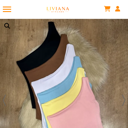
Lara .
acabou de comprar!
MULA REGATA SUPLEX BODY
Há algumas horas