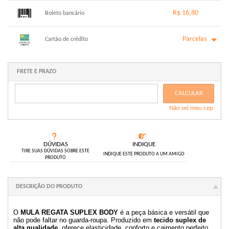
1x sem juros de R$ 16,00
.
.
.
.
R$ 16,80
.
Boleto bancário
.
.
.
.
.
.
x sem juros de R$ 0,00
.
.
.
.
Parcelas
.
Cartão de crédito
.
.
.
.
.
.
1x sem juros de R$ 16,80
6x com juros de R$ 3,04
2x com juros de R$ 8,62
.
FRETE E PRAZO
.
3x com juros de R$ 5,84
.
4x com juros de R$ 4,45
.
CALCULAR
5x com juros de R$ 3,61
.
Não sei meu cep
.
DÚVIDAS
INDIQUE
TIRE SUAS DÚVIDAS SOBRE ESTE
INDIQUE ESTE PRODUTO A UM AMIGO
PRODUTO
DESCRIÇÃO DO PRODUTO
O
MULA REGATA SUPLEX BODY
é a peça básica e versátil que
não pode faltar no guarda-roupa. Produzido em
tecido suplex de
alta qualidade
, oferece elasticidade, conforto e caimento perfeito.