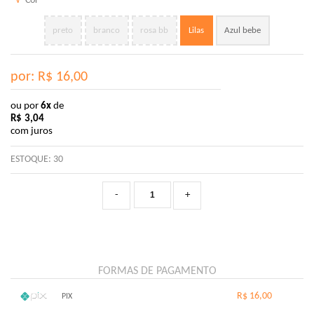
√
Cor
preto
branco
rosa bb
Lilas
Azul bebe
por: R$
16,00
ou por
6x
de
R$
3,04
com juros
ESTOQUE:
30
-
+
FORMAS DE PAGAMENTO
R$ 16,00
PIX