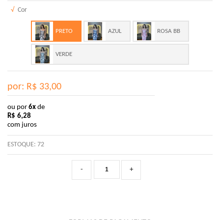
√
Cor
PRETO
AZUL
ROSA BB
VERDE
por: R$
33,00
ou por
6x
de
R$
6,28
com juros
ESTOQUE:
72
-
+