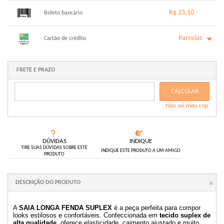
1x sem juros de R$ 22,00
.
.
.
.
R$ 23,10
.
Boleto bancário
.
.
.
.
.
.
x sem juros de R$ 0,00
.
.
.
.
Parcelas
.
Cartão de crédito
.
.
.
.
.
.
1x sem juros de R$ 23,10
6x com juros de R$ 4,18
2x com juros de R$ 11,86
.
FRETE E PRAZO
.
3x com juros de R$ 8,03
.
4x com juros de R$ 6,11
.
CALCULAR
5x com juros de R$ 4,96
.
Não sei meu cep
.
DÚVIDAS
INDIQUE
TIRE SUAS DÚVIDAS SOBRE ESTE
INDIQUE ESTE PRODUTO A UM AMIGO
PRODUTO
DESCRIÇÃO DO PRODUTO
A
SAIA LONGA FENDA SUPLEX
é a peça perfeita para compor
looks estilosos e confortáveis. Confeccionada em
tecido suplex de
alta qualidade
, oferece elasticidade, caimento ajustado e muito