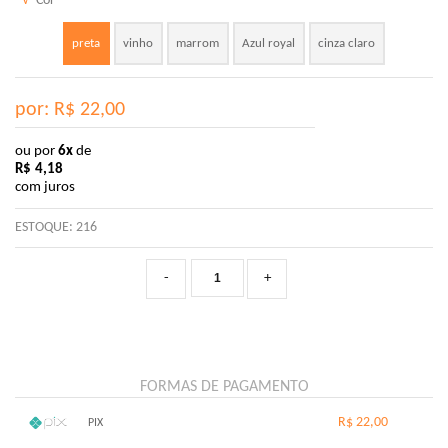
√
Cor
preta
vinho
marrom
Azul royal
cinza claro
por: R$
22,00
ou por
6x
de
R$
4,18
com juros
ESTOQUE:
216
-
+
FORMAS DE PAGAMENTO
R$ 22,00
PIX