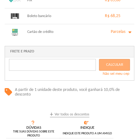
R$ 65,00
PIX
1x sem juros de R$ 65,00
.
.
.
.
R$ 68,25
.
Boleto bancário
.
.
.
.
.
.
x sem juros de R$ 0,00
.
.
.
.
Parcelas
.
Cartão de crédito
.
.
.
.
.
.
1x sem juros de R$ 68,25
6x com juros de R$ 12,36
2x com juros de R$ 35,03
.
FRETE E PRAZO
.
3x com juros de R$ 23,71
.
4x com juros de R$ 18,06
.
CALCULAR
5x com juros de R$ 14,65
.
Não sei meu cep
.
A partir de 1 unidade deste produto, você ganhará 10,0% de
desconto
+
Ver todos os descontos
DÚVIDAS
INDIQUE
TIRE SUAS DÚVIDAS SOBRE ESTE
INDIQUE ESTE PRODUTO A UM AMIGO
PRODUTO