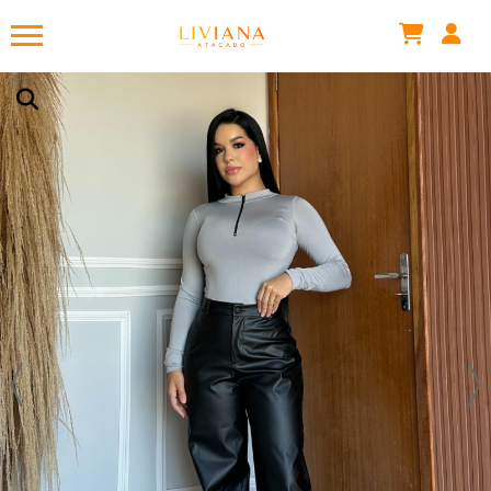
GILSIMARA R.
acabou de comprar!
CALÇA COURINO WIDE LEG
Há algumas horas