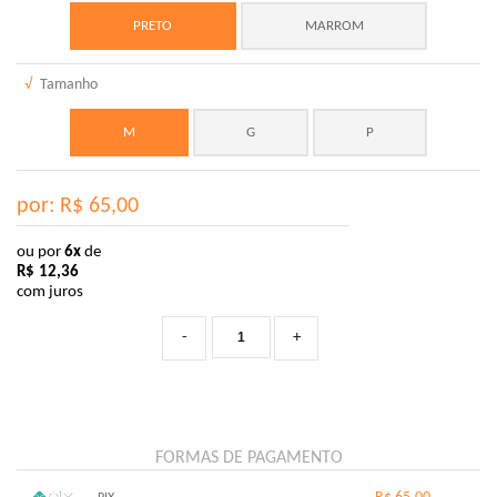
PRETO
MARROM
√
Tamanho
M
G
P
por: R$
65,00
ou por
6x
de
R$
12,36
com juros
-
+
FORMAS DE PAGAMENTO