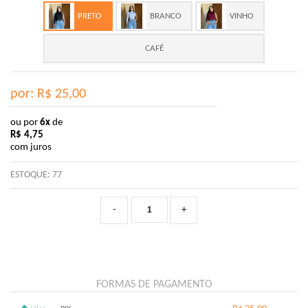
PRETO
BRANCO
VINHO
CAFÉ
por: R$
25,00
ou por
6x
de
R$
4,75
com juros
ESTOQUE:
77
-
+
FORMAS DE PAGAMENTO