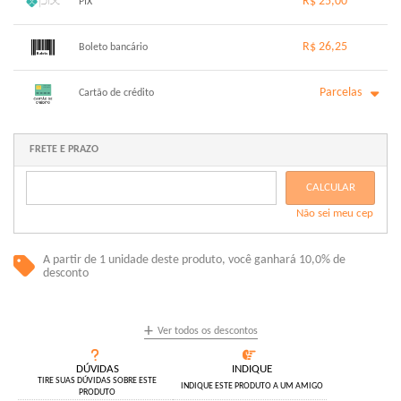
R$ 25,00
PIX
1x sem juros de R$ 25,00
.
.
.
.
R$ 26,25
.
Boleto bancário
.
.
.
.
.
.
x sem juros de R$ 0,00
.
.
.
.
Parcelas
.
Cartão de crédito
.
.
.
.
.
.
1x sem juros de R$ 26,25
6x com juros de R$ 4,75
2x com juros de R$ 13,47
.
FRETE E PRAZO
.
3x com juros de R$ 9,12
.
4x com juros de R$ 6,95
.
CALCULAR
5x com juros de R$ 5,63
.
Não sei meu cep
.
A partir de 1 unidade deste produto, você ganhará 10,0% de
desconto
+
Ver todos os descontos
DÚVIDAS
INDIQUE
TIRE SUAS DÚVIDAS SOBRE ESTE
INDIQUE ESTE PRODUTO A UM AMIGO
PRODUTO