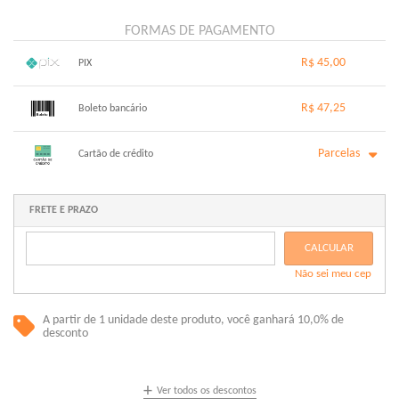
FORMAS DE PAGAMENTO
R$ 45,00
PIX
1x sem juros de R$ 45,00
.
.
.
.
R$ 47,25
.
Boleto bancário
.
.
.
.
.
.
x sem juros de R$ 0,00
.
.
.
.
Parcelas
.
Cartão de crédito
.
.
.
.
.
.
1x sem juros de R$ 47,25
6x com juros de R$ 8,56
2x com juros de R$ 24,25
.
FRETE E PRAZO
.
3x com juros de R$ 16,42
.
4x com juros de R$ 12,51
.
CALCULAR
5x com juros de R$ 10,14
.
Não sei meu cep
.
A partir de 1 unidade deste produto, você ganhará 10,0% de
desconto
+
Ver todos os descontos