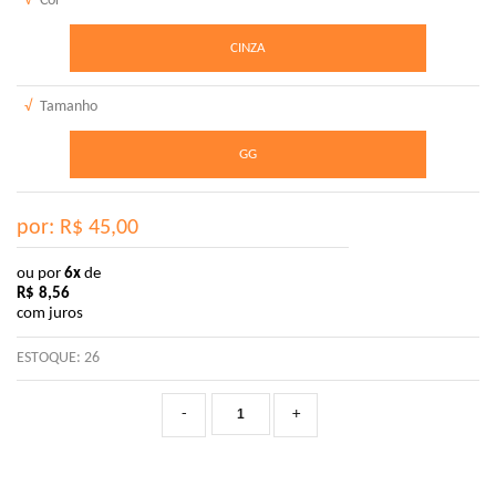
√
Cor
CINZA
√
Tamanho
GG
por: R$
45,00
ou por
6x
de
R$
8,56
com juros
ESTOQUE:
26
-
+