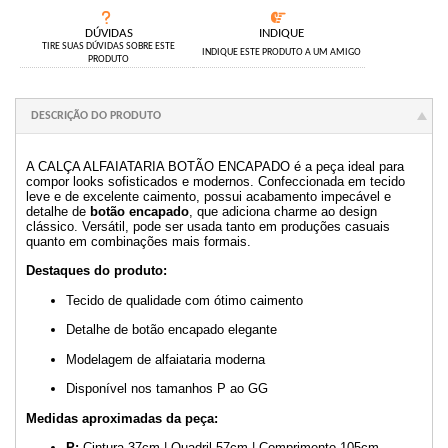
DÚVIDAS
INDIQUE
TIRE SUAS DÚVIDAS SOBRE ESTE
INDIQUE ESTE PRODUTO A UM AMIGO
PRODUTO
DESCRIÇÃO DO PRODUTO
A CALÇA ALFAIATARIA BOTÃO ENCAPADO é a peça ideal para
compor looks sofisticados e modernos. Confeccionada em tecido
leve e de excelente caimento, possui acabamento impecável e
detalhe de
botão encapado
, que adiciona charme ao design
clássico. Versátil, pode ser usada tanto em produções casuais
quanto em combinações mais formais.
Destaques do produto:
Tecido de qualidade com ótimo caimento
Detalhe de botão encapado elegante
Modelagem de alfaiataria moderna
Disponível nos tamanhos P ao GG
Medidas aproximadas da peça:
P:
Cintura 37cm | Quadril 57cm | Comprimento 105cm