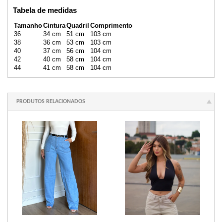
Tabela de medidas
Tamanho
Cintura
Quadril
Comprimento
36
34 cm
51 cm
103 cm
38
36 cm
53 cm
103 cm
40
37 cm
56 cm
104 cm
42
40 cm
58 cm
104 cm
44
41 cm
58 cm
104 cm
PRODUTOS RELACIONADOS