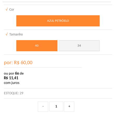
√
Cor
AZUL PETRÓELO
√
Tamanho
40
34
por: R$
60,00
ou por
6x
de
R$
11,41
com juros
ESTOQUE:
29
-
+