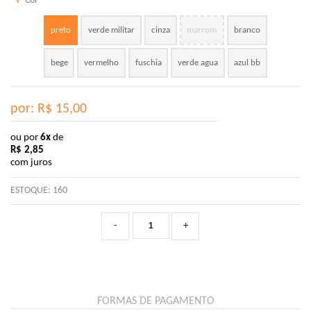
√
Cor
preto
verde militar
cinza
marrom
branco
bege
vermelho
fuschia
verde agua
azul bb
por: R$
15,00
ou por
6x
de
R$
2,85
com juros
ESTOQUE:
160
-
+
FORMAS DE PAGAMENTO