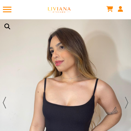
Bruna .
acabou de comprar!
CORES INVERNO - BODY BÁSICO ALCINHA ANARUGA
Há algumas horas