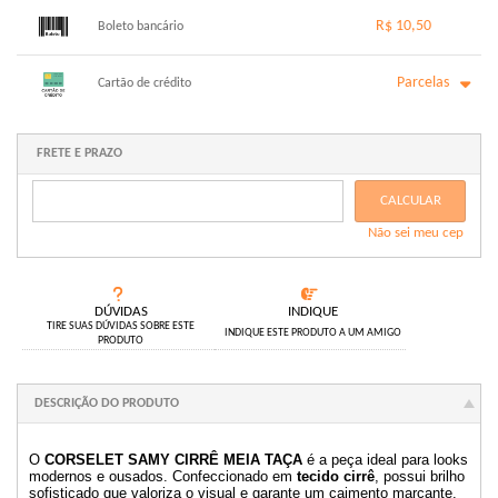
1x sem juros de R$ 10,00
.
.
.
.
R$ 10,50
.
Boleto bancário
.
.
.
.
.
.
x sem juros de R$ 0,00
.
.
.
.
Parcelas
.
Cartão de crédito
.
.
.
.
.
.
1x sem juros de R$ 10,50
6x com juros de R$ 1,90
2x com juros de R$ 5,39
.
FRETE E PRAZO
.
3x com juros de R$ 3,65
.
4x com juros de R$ 2,78
.
CALCULAR
5x com juros de R$ 2,25
.
Não sei meu cep
.
DÚVIDAS
INDIQUE
TIRE SUAS DÚVIDAS SOBRE ESTE
INDIQUE ESTE PRODUTO A UM AMIGO
PRODUTO
DESCRIÇÃO DO PRODUTO
O
CORSELET SAMY CIRRÊ MEIA TAÇA
é a peça ideal para looks
modernos e ousados. Confeccionado em
tecido cirrê
, possui brilho
sofisticado que valoriza o visual e garante um caimento marcante.