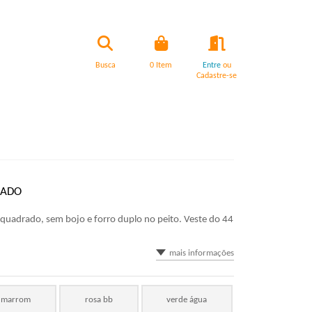
Busca
0
Item
Entre
ou
Cadastre-se
RADO
quadrado, sem bojo e forro duplo no peito. Veste do 44
mais informações
marrom
rosa bb
verde água