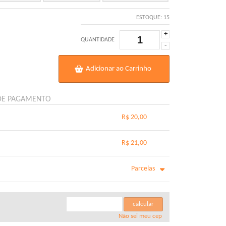
ESTOQUE:
15
+
QUANTIDADE
-
Adicionar ao Carrinho
DE PAGAMENTO
R$ 20,00
.
.
.
.
R$ 21,00
.
.
.
.
.
Parcelas
.
m juros de R$ 5,56
.
.
m juros de R$ 4,51
.
calcular
m juros de R$ 3,80
.
Não sei meu cep
.