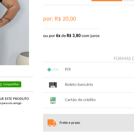
por: R$
20,00
ou por
6x
de
R$
3,80
com juros
FORMAS 
PIX
1x sem juros de R$ 20,00
.
.
.
.
Boleto bancário
Compartilhar
.
.
x sem juros de R$ 0,00
.
.
.
QUE ESTE PRODUTO
.
Cartão de crédito
.
.
e para um amigo
1x sem juros de R$ 21,00
4x co
2x com juros de R$ 10,78
5x co
Frete e prazo
3x com juros de R$ 7,30
6x co
.