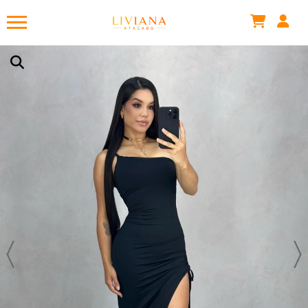
Tália B.
acabou de comprar!
VESTIDO SERENA - SUPLEX
Há 6 horas