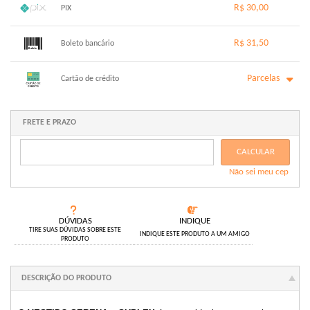
R$ 30,00
PIX
1x sem juros de R$ 30,00
.
.
.
.
R$ 31,50
.
Boleto bancário
.
.
.
.
.
.
x sem juros de R$ 0,00
.
.
.
.
Parcelas
.
Cartão de crédito
.
.
.
.
.
.
1x sem juros de R$ 31,50
6x com juros de R$ 5,70
2x com juros de R$ 16,17
.
FRETE E PRAZO
.
3x com juros de R$ 10,95
.
4x com juros de R$ 8,34
.
CALCULAR
5x com juros de R$ 6,76
.
Não sei meu cep
.
DÚVIDAS
INDIQUE
TIRE SUAS DÚVIDAS SOBRE ESTE
INDIQUE ESTE PRODUTO A UM AMIGO
PRODUTO
DESCRIÇÃO DO PRODUTO