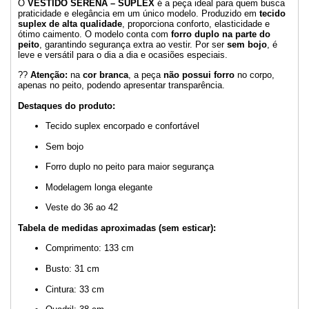
O
VESTIDO SERENA – SUPLEX
é a peça ideal para quem busca
praticidade e elegância em um único modelo. Produzido em
tecido
suplex de alta qualidade
, proporciona conforto, elasticidade e
ótimo caimento. O modelo conta com
forro duplo na parte do
peito
, garantindo segurança extra ao vestir. Por ser
sem bojo
, é
leve e versátil para o dia a dia e ocasiões especiais.
??
Atenção:
na
cor branca
, a peça
não possui forro
no corpo,
apenas no peito, podendo apresentar transparência.
Destaques do produto:
Tecido suplex encorpado e confortável
Sem bojo
Forro duplo no peito para maior segurança
Modelagem longa elegante
Veste do 36 ao 42
Tabela de medidas aproximadas (sem esticar):
Comprimento: 133 cm
Busto: 31 cm
Cintura: 33 cm