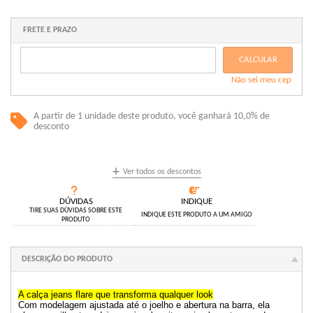
1x sem juros de R$ 54,60
6x com juros de R$ 9,89
2x com juros de R$ 28,02
.
FRETE E PRAZO
.
3x com juros de R$ 18,97
.
4x com juros de R$ 14,45
.
CALCULAR
5x com juros de R$ 11,72
.
Não sei meu cep
.
A partir de 1 unidade deste produto, você ganhará 10,0% de
desconto
+
Ver todos os descontos
DÚVIDAS
INDIQUE
TIRE SUAS DÚVIDAS SOBRE ESTE
INDIQUE ESTE PRODUTO A UM AMIGO
PRODUTO
DESCRIÇÃO DO PRODUTO
A calça jeans flare que transforma qualquer look
Com modelagem ajustada até o joelho e abertura na barra, ela