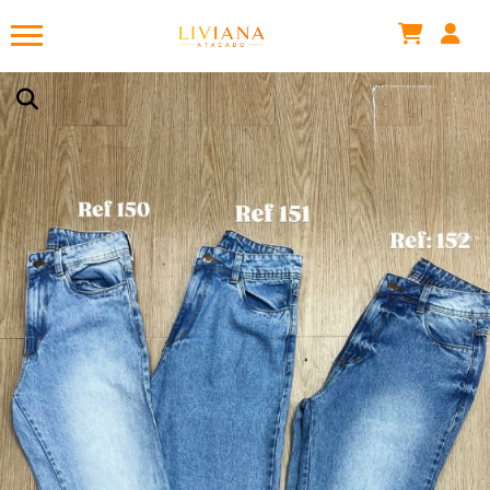
Gabriela .
acabou de comprar!
BODY RENDA TRANSPARÊNCIA
Há 18 minutos