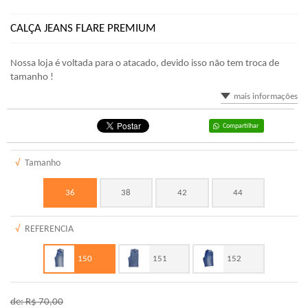
CALÇA JEANS FLARE PREMIUM
Nossa loja é voltada para o atacado, devido isso não tem troca de
tamanho !
mais informações
Compartilhar
√
Tamanho
36
38
42
44
√
REFERENCIA
150
151
152
de: R$
70,00