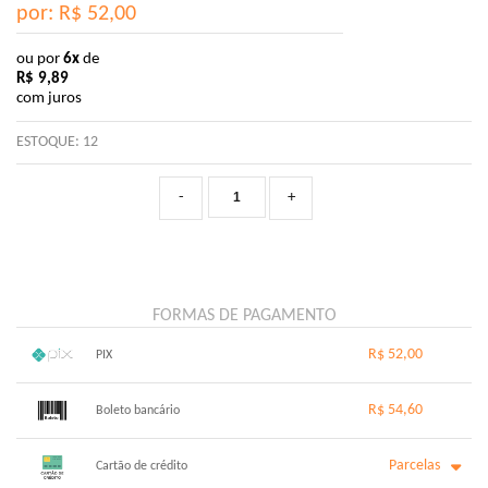
por: R$
52,00
ou por
6x
de
R$
9,89
com juros
ESTOQUE:
12
-
+
FORMAS DE PAGAMENTO
R$ 52,00
PIX
1x sem juros de R$ 52,00
.
.
.
.
R$ 54,60
.
Boleto bancário
.
.
.
.
.
.
x sem juros de R$ 0,00
.
.
.
.
Parcelas
.
Cartão de crédito
.
.
.
.
.
.