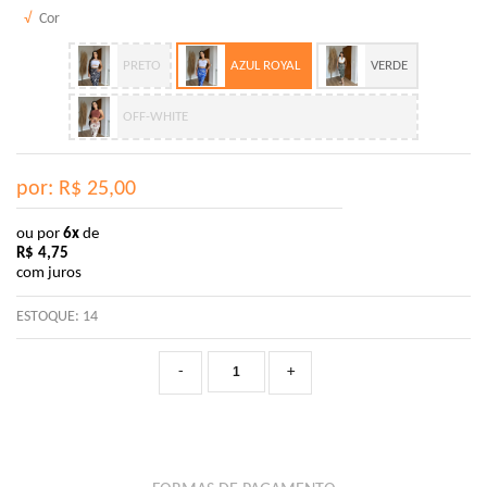
√
Cor
PRETO
AZUL ROYAL
VERDE
OFF-WHITE
por: R$
25,00
ou por
6x
de
R$
4,75
com juros
ESTOQUE:
14
-
+